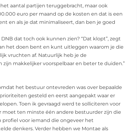
het aantal partijen teruggebracht, maar ook
100.000 euro per maand op de kosten en dat is een
ent en als je dat minimaliseert, dan ben je goed
t DNB dat toch ook kunnen zien? “Dat klopt”, zegt
aan het doen bent en kunt uitleggen waarom je die
k vruchten af. Natuurlijk heb je de
zijn makkelijker voorspelbaar en beter te duiden.”
oor omdat het bestuur ontevreden was over bepaalde
 prioriteiten gesteld en eerst aangepakt waar er
lopen. Toen ik gevraagd werd te solliciteren voor
 Er moet ten minste één andere bestuurder zijn die
 profiel voor iemand die ongeveer het
stelde denkers. Verder hebben we Montae als