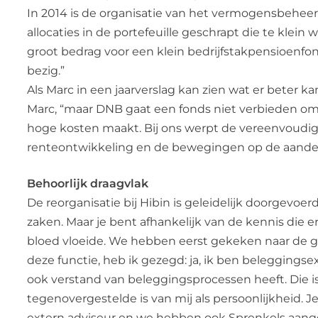
In 2014 is de organisatie van het vermogensbeheer
allocaties in de portefeuille geschrapt die te kl
groot bedrag voor een klein bedrijfstakpensioenfond
bezig.”
Als Marc in een jaarverslag kan zien wat er beter 
Marc, “maar DNB gaat een fonds niet verbieden om 
hoge kosten maakt. Bij ons werpt de vereenvoudigi
renteontwikkeling en de bewegingen op de aandelen
Behoorlijk draagvlak
De reorganisatie bij Hibin is geleidelijk doorgevo
zaken. Maar je bent afhankelijk van de kennis die e
bloed vloeide. We hebben eerst gekeken naar de gro
deze functie, heb ik gezegd: ja, ik ben beleggingse
ook verstand van beleggingsprocessen heeft. Die 
tegenovergestelde is van mij als persoonlijkheid.
extern adviseur en we hebben ook Sprenkels aang