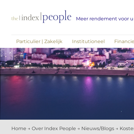
Skip
to
Meer rendement voor u
content
Particulier | Zakelijk
Institutioneel
Financie
Home
→
Over Index People
→
Nieuws/Blogs
→
Koste