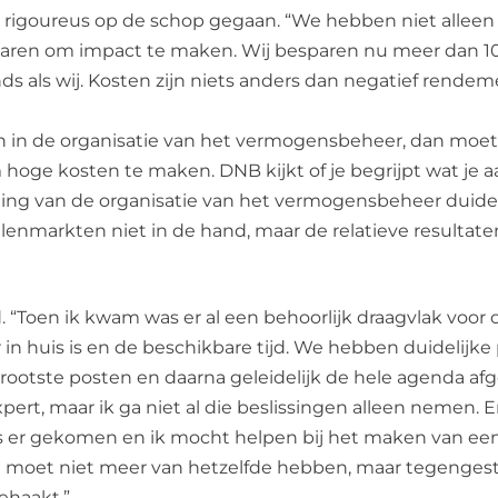
 rigoureus op de schop gegaan. “We hebben niet alleen 
ein waren om impact te maken. Wij besparen nu meer dan 
s als wij. Kosten zijn niets anders dan negatief rendem
kan in de organisatie van het vermogensbeheer, dan moe
hoge kosten te maken. DNB kijkt of je begrijpt wat je 
ng van de organisatie van het vermogensbeheer duidelij
markten niet in de hand, maar de relatieve resultaten 
erd. “Toen ik kwam was er al een behoorlijk draagvlak v
r in huis is en de beschikbare tijd. We hebben duidelijke
otste posten en daarna geleidelijk de hele agenda afge
xpert, maar ik ga niet al die beslissingen alleen nemen.
is er gekomen en ik mocht helpen bij het maken van een
 Je moet niet meer van hetzelfde hebben, maar tegenge
ehaakt.”