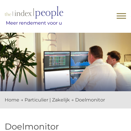
Skip
to
content
Meer rendement voor u
Home
→
Particulier | Zakelijk
→
Doelmonitor
Doelmonitor