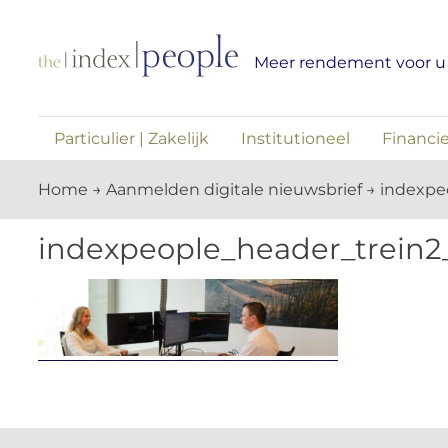
Skip
to
Meer rendement voor u
content
Particulier | Zakelijk
Institutioneel
Financie
Home
→
Aanmelden digitale nieuwsbrief
→
indexpe
indexpeople_header_trein2