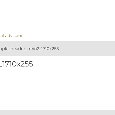
el adviseur
ople_header_trein2_1710x255
_1710x255