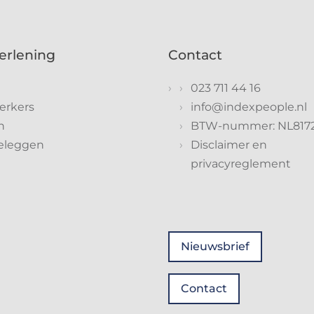
erlening
Contact
023 711 44 16
rkers
info@indexpeople.nl
n
BTW-nummer: NL817
eleggen
Disclaimer en
privacyreglement
Nieuwsbrief
Contact