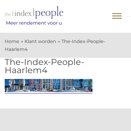
Skip
to
content
Meer rendement voor u
Home
→
Klant worden
→
The-Index-People-
Haarlem4
The-Index-People-
Haarlem4