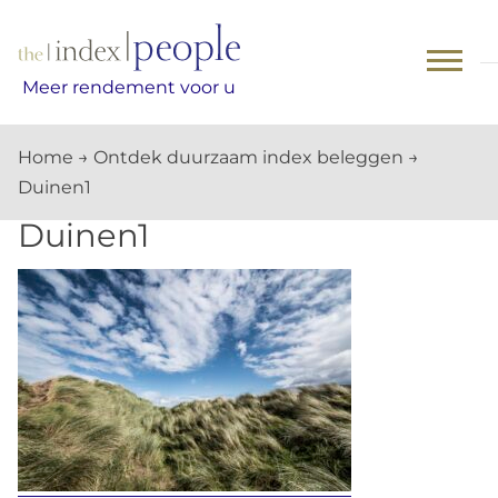
Skip
to
content
Meer rendement voor u
Home
→
Ontdek duurzaam index beleggen
→
Duinen1
Duinen1