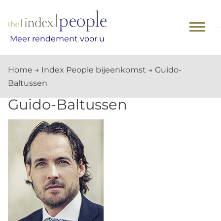
Skip
to
content
Meer rendement voor u
Home
→
Index People bijeenkomst
→
Guido-
Baltussen
Guido-Baltussen