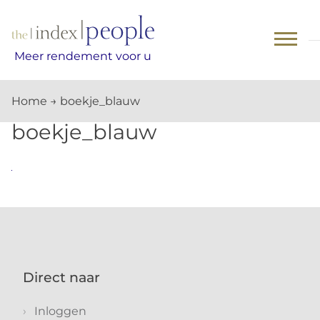
Skip
to
content
Meer rendement voor u
Home
→
boekje_blauw
boekje_blauw
Direct naar
Inloggen