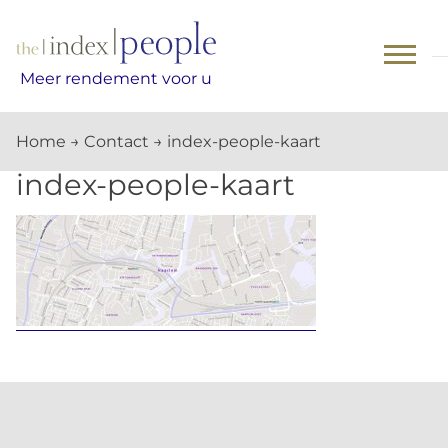
Skip
to
content
Meer rendement voor u
Home
→
Contact
→
index-people-kaart
index-people-kaart