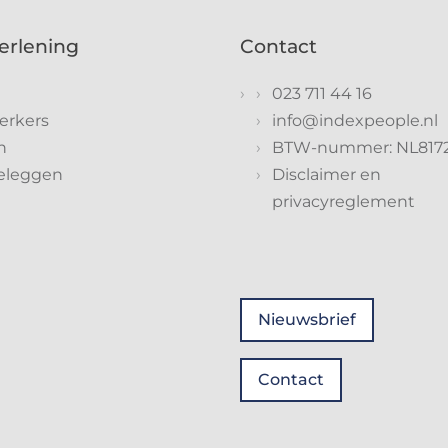
erlening
Contact
023 711 44 16
rkers
info@indexpeople.nl
n
BTW-nummer: NL817
eleggen
Disclaimer en
privacyreglement
Nieuwsbrief
Contact