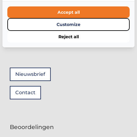
Accept all
023 711 44 16
info@indexpeople.nl
Customize
BTW-nummer: NL81727420B01
Reject all
Disclaimer en privacyreglement
Nieuwsbrief
Contact
Beoordelingen